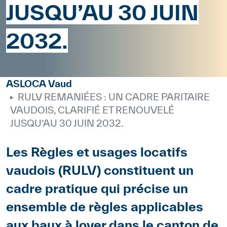
JUSQU’AU 30 JUIN
2032.
ASLOCA Vaud
RULV REMANIÉES : UN CADRE PARITAIRE
VAUDOIS, CLARIFIÉ ET RENOUVELÉ
JUSQU’AU 30 JUIN 2032.
Corps
Les Règles et usages locatifs
vaudois (RULV) constituent un
cadre pratique qui précise un
ensemble de règles applicables
aux baux à loyer dans le canton de