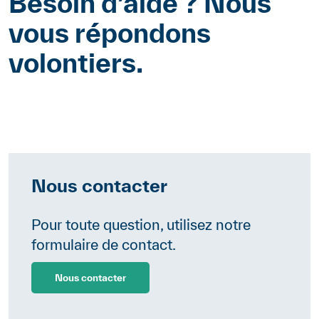
Besoin d’aide ? Nous
vous répondons
volontiers.
Nous contacter
Contenu
Pour toute question, utilisez notre
formulaire de contact.
Nous contacter