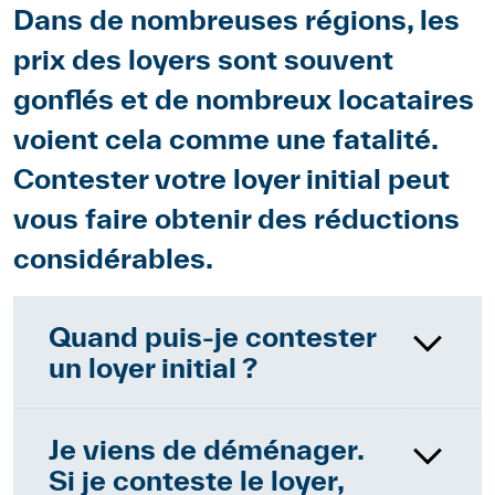
Body
Dans de nombreuses régions, les
prix des loyers sont souvent
gonflés et de nombreux locataires
voient cela comme une fatalité.
Contester votre loyer initial peut
vous faire obtenir des réductions
considérables.
Paragraphes
Quand puis-je contester
un loyer initial ?
Contenu
L’article 270 du Code des
obligations permet aux
Je viens de déménager.
nouveaux locataires
Si je conteste le loyer,
d’appartements et de locaux