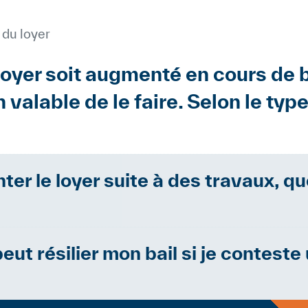
du loyer
 loyer soit augmenté en cours de ba
on valable de le faire. Selon le ty
er le loyer suite à des travaux, q
noncer l’augmentation de loyer sur une form
en s’adressant à la Commission de concilia
eut résilier mon bail si je contest
’une protection contre les congés dès qu’i