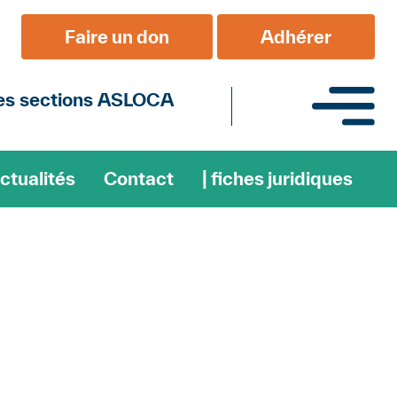
l
Faire un don
Adhérer
es sections ASLOCA
ctualités
Contact
| fiches juridiques