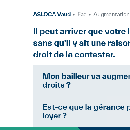
ASLOCA Vaud
Faq
Augmentation 
Body
Il peut arriver que votre
sans qu’il y ait une rais
droit de la contester.
Paragraphes
Mon bailleur va augment
droits ?
Contenu
La partie bailleresse doit an
locataire peut s’y opposer 
Est-ce que la gérance p
30 jours.
loyer ?
Contenu
Les locataires bénéficient d