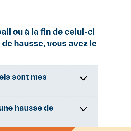
il ou à la fin de celui-ci
pe de hausse, vous avez le
uels sont mes
ule officielle. Le∙a
tion dans un délai de
e une hausse de
ls font valoir de bonne