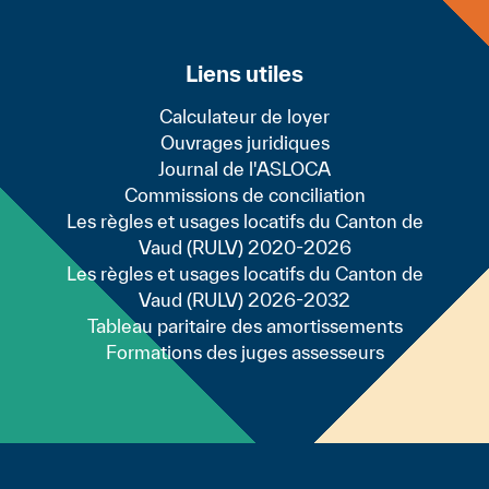
t du bail (lettre recommandée à la partie 
aisse de loyer ou des explications sur un 
Liens utiles
rité de conciliation. Il et elles sont proté
Calculateur de loyer
que dans les trois ans à compter de la fin 
Ouvrages juridiques
t obtenu (même partiellement) gain de cau
Journal de l'ASLOCA
Commissions de conciliation
Les règles et usages locatifs du Canton de
révoit pas de contrôle systématique des lo
Vaud (RULV) 2020-2026
Les règles et usages locatifs du Canton de
nsi aux locataires d’agir afin de faire vérif
Vaud (RULV) 2026-2032
urs et les bailleresses le savent et entret
Tableau paritaire des amortissements
Formations des juges assesseurs
e parmi la population. Pourtant les locata
 les congés que les locataires qui ne cont