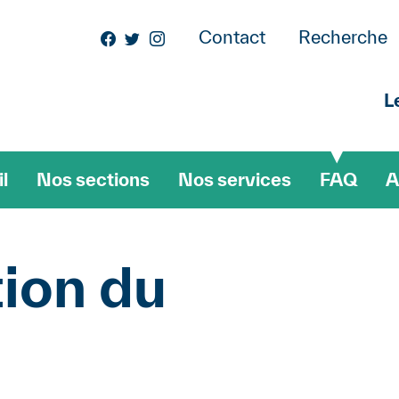
Aller au contenu principa
Contact
Recherche
L
igation de section
l
Nos sections
Nos services
FAQ
A
ion du