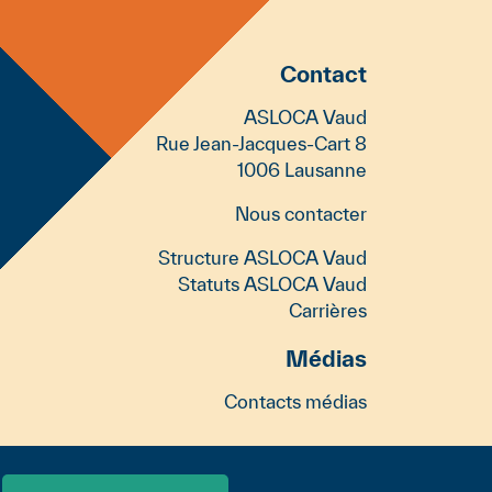
bailleresse pour
décompte, par
Contact
gé∙es pendant toute la
ASLOCA Vaud
de celle-ci, dans la
Rue Jean-Jacques-Cart 8
se, ou qu’un
1006 Lausanne
Nous contacter
yers. Il ne sanctionne
Structure ASLOCA Vaud
ier si le loyer réclamé
Statuts ASLOCA Vaud
Carrières
iennent une peur du
ires “contestataires”
Médias
estent rien !
Contacts médias